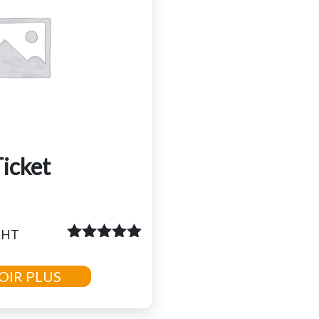
icket
HT
Note
5.00
sur 5
OIR PLUS