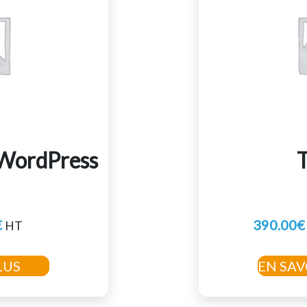
WordPress
T
€
390.00
€
HT
LUS
EN SAV