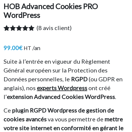
HOB Advanced Cookies PRO
WordPress
(
8
avis client)
Noté
8
5.00
sur 5
99.00
€
/an
HT
basé sur
notations
client
Suite à l’entrée en vigueur du Règlement
Général européen sur la Protection des
Données personnelles, le
RGPD
(ou GDPR en
anglais), nos
experts Wordpress
ont créé
l’
extension Advanced Cookies WordPress
.
Ce
plugin RGPD Wordpress de gestion de
cookies avancés
va vous permettre de
mettre
votre site internet en conformité en gérant le