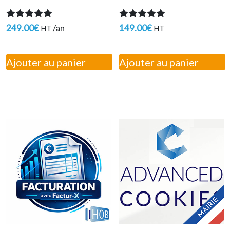
Note
Note
249.00
€
/an
149.00
€
HT
HT
5.00
4.80
sur 5
sur 5
Ajouter au panier
Ajouter au panier