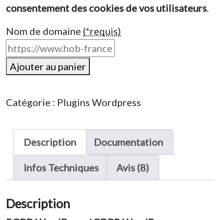
consentement des cookies de vos utilisateurs
.
Nom de domaine
(*requis)
quantité
Ajouter au panier
de
HOB
Catégorie :
Plugins Wordpress
Advanced
Cookies
PRO
Description
Documentation
Wordpress
Infos Techniques
Avis (8)
Description